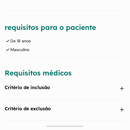
requisitos para o paciente
De 18 anos
Masculino
Requisitos médicos
Critério de inclusão
≥ 18 anos de idade.
Critério de exclusão
Diagnóstico de adenocarcinoma da próstata.
Tratamiento previo con un radioconjugado terapéutico
Deve ter sido submetido previamente a orquiectomia e/ou