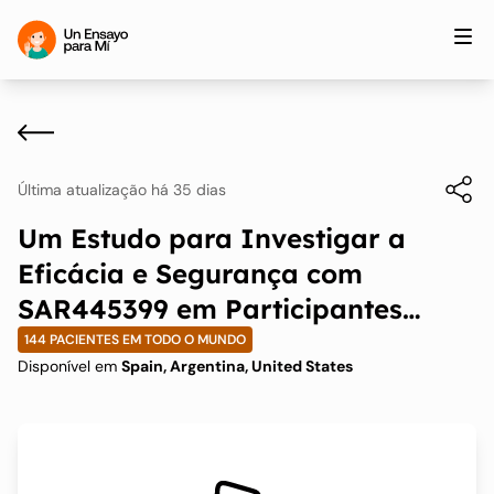
Última atualização há 35 dias
Um Estudo para Investigar a
Eficácia e Segurança com
SAR445399 em Participantes
Adultos com Hidradenite
144 PACIENTES EM TODO O MUNDO
Disponível em
Spain, Argentina, United States
Supurativa Moderada a Severa