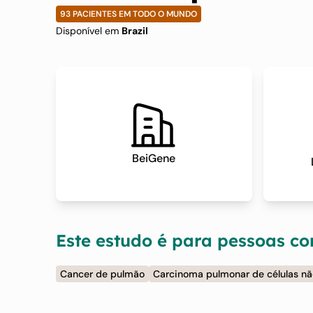
Receptor do Fa
93 PACIENTES EM TODO O MUNDO
Disponível em
Brazil
Epidérmico (E
BeiGene
Este estudo é para pessoas c
Cancer de pulmão
Carcinoma pulmonar de células n