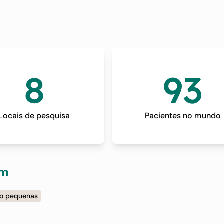
tor de Cresciment
GFR)
8
93
Locais de pesquisa
Pacientes no mundo
om
ão pequenas