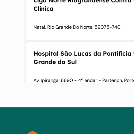
Liga Norte Riograndense Contra 
do medicamento do estudo, ou tem DPI/pneumonite nã
Estado de Desempenho Cooperativo Oncológico do Le
não pode ser descartada por imagem durante a tria
Clínica
Derrame pleural incontrolável, derrame pericárdico 
Natal, Rio Grande Do Norte, 59075-740
Hospital São Lucas da Pontifícia
Grande do Sul
Av. Ipiranga, 6690 - 4º andar - Partenon, Port
Hospital São Rafael
Av. São Rafael, 2152 - São Marcos, Salvador -