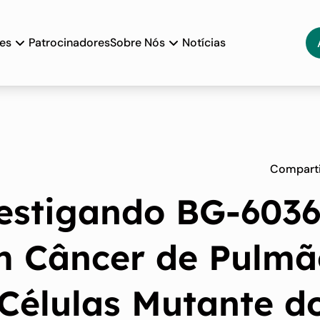
tes
Patrocinadores
Sobre Nós
Notícias
Comparti
estigando BG-603
m Câncer de Pulmã
Células Mutante d