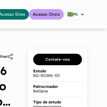
Acesso Sites
Acesso Onco
PO
lhar
Contate-nos
66
Estudo
BG-60366-101
o
Patrocinador
BeiGene
o
Tipo de estudo
Intervencionista