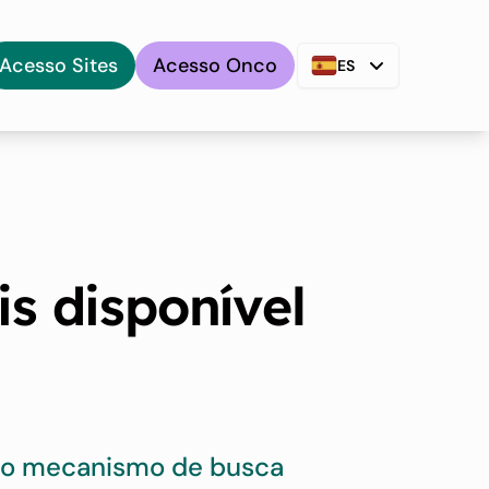
Acesso Sites
Acesso Onco
ES
is disponível
sso mecanismo de busca