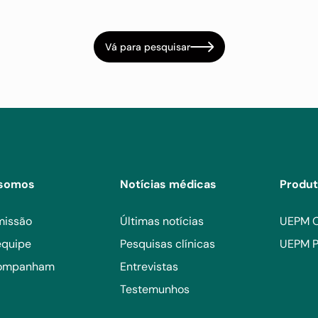
Vá para pesquisar
somos
Notícias médicas
Produ
missão
Últimas notícias
UEPM 
equipe
Pesquisas clínicas
UEPM P
companham
Entrevistas
Testemunhos