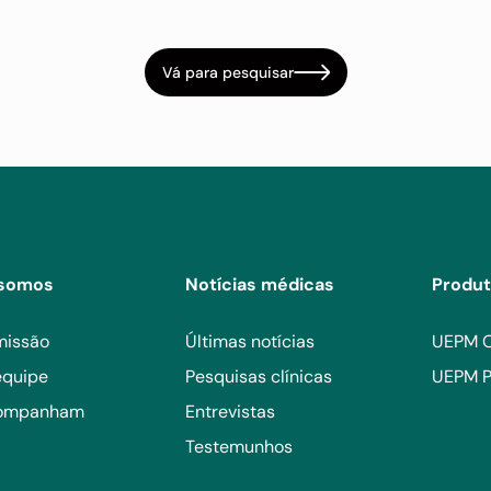
Vá para pesquisar
somos
Notícias médicas
Produ
missão
Últimas notícias
UEPM 
equipe
Pesquisas clínicas
UEPM P
companham
Entrevistas
Testemunhos