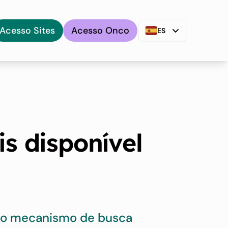
Acesso Sites
Acesso Onco
ES
is disponível
sso mecanismo de busca