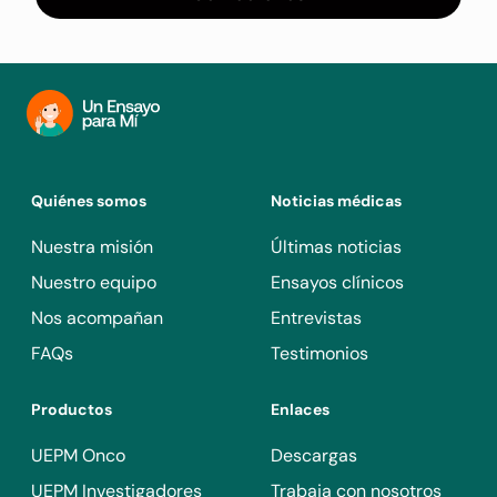
7. Haber recibido previamente terapia anti-factor de
crecimiento endotelial vascular (VEGF) u otra terapia
intravítrea (IVT) en el ojo del estudio.
Quiénes somos
Noticias médicas
Nuestra misión
Últimas noticias
Nuestro equipo
Ensayos clínicos
Nos acompañan
Entrevistas
FAQs
Testimonios
Productos
Enlaces
UEPM Onco
Descargas
UEPM Investigadores
Trabaja con nosotros