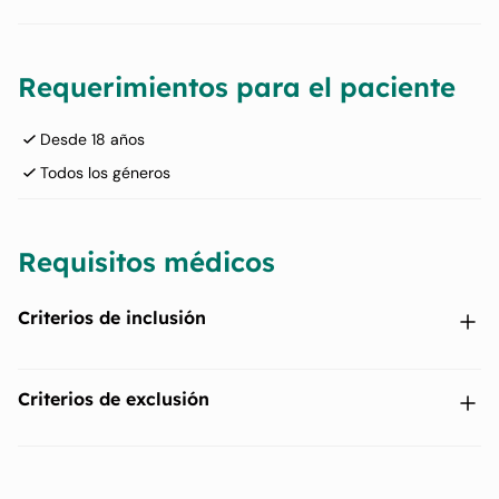
Requerimientos para el paciente
Desde 18 años
Todos los géneros
Requisitos médicos
Criterios de inclusión
Diagnóstico de mielofibrosis primaria o mielofibrosis post-
Criterios de exclusión
policitemia vera o mielofibrosis post-trombocitemia
esencialde acuerdo con la Clasificación Internacional de
Consenso (ICC) de Neoplasias Mieloides y Leucemias
Esplenectomía previa en cualquier momento o irradiación
Agudas 2022.
esplénica en los 6 meses previos.