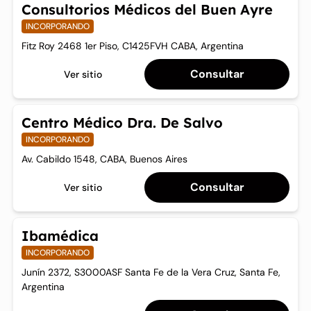
2021) o que tengan insuficiencia hepática de clase B o C de
Consultorios Médicos del Buen Ayre
Child-Pugh no son elegibles.
INCORPORANDO
Fitz Roy 2468 1er Piso, C1425FVH CABA, Argentina
Las participantes mujeres no deben tener potencial
reproductivo.
Consultar
Ver sitio
Centro Médico Dra. De Salvo
INCORPORANDO
Av. Cabildo 1548, CABA, Buenos Aires
Consultar
Ver sitio
Ibamédica
INCORPORANDO
Junín 2372, S3000ASF Santa Fe de la Vera Cruz, Santa Fe,
Argentina