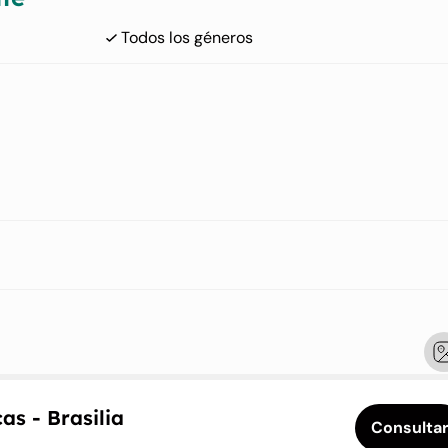
Todos los géneros
néticamente, es decir, homocigoto para la expansión de repetición de
na, o expansión de repetición de GAA en 1 alelo y con mutaciones punt
n el otro alelo.
rmado por el participante y/o el padre/cuidador:
L en la selección.
n deben tener un puntaje de estabilidad en posición erguida (USS) d
as - Brasilia
Consulta
rdiograma realizado en la visita de selección.