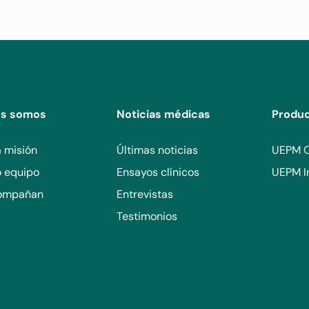
es somos
Noticias médicas
Produ
 misión
Últimas noticias
UEPM 
o equipo
Ensayos clínicos
UEPM I
ompañan
Entrevistas
Testimonios