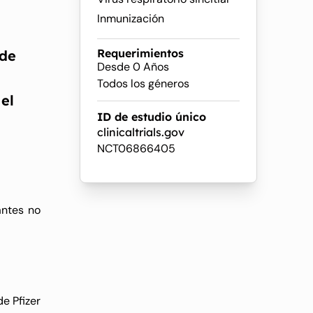
Inmunización
Requerimientos
 de
Desde 0 Años
Todos los géneros
el
ID de estudio único
clinicaltrials.gov
NCT06866405
antes no
e Pfizer