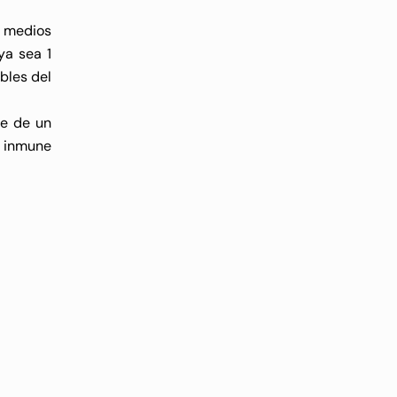
e medios
ya sea 1
bles del
te de un
a inmune