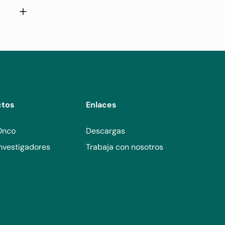
rediente
ctos
Enlaces
Onco
Descargas
nvestigadores
Trabaja con nosotros
línico de
lisis de
el