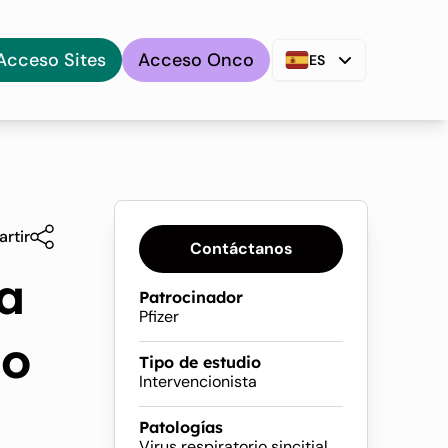
Acceso Sites
Acceso Onco
ES
rtir
Contáctanos
a
Patrocinador
Pfizer
io
Tipo de estudio
Intervencionista
Patologías
Virus respiratorio sincitial