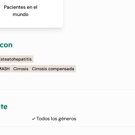
Pacientes en el
mundo
 con
Esteatohepatitis
 MASH
Cirrosis
Cirrosis compensada
te
Todos los géneros