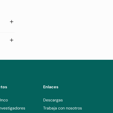
 a
torio
ctos
Enlaces
Onco
Descargas
nvestigadores
Trabaja con nosotros