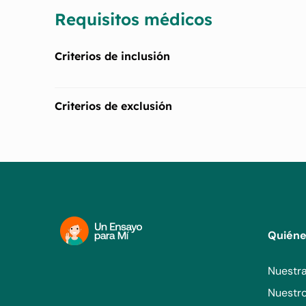
Requisitos médicos
Criterios de inclusión
Cohorte 1: Cirrosis compensada probada por biopsia
Criterios de exclusión
Cohorte 2: Cirrosis compensada confirmada por biopsi
NASH/MASH.
Otras causas de enfermedad hepática basadas en ante
central.
Diabetes tipo 1 o diabetes tipo 2 inestable.
Cualquier síntoma actual o previo de enfermedad h
Quién
Nuestra
Nuestr