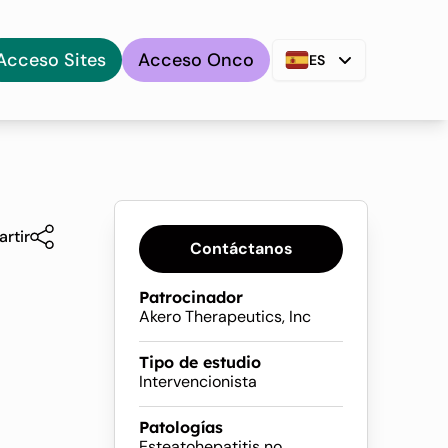
Acceso Sites
Acceso Onco
ES
rtir
Contáctanos
n
Patrocinador
Akero Therapeutics, Inc
Tipo de estudio
Intervencionista
Patologías
Esteatohepatitis no