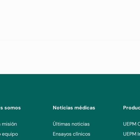
 (etapa de fibrosis 4) debido a NASH/MASH.
a o diagnosticada de forma no invasiva (etapa de fibrosis 4) debido
cedentes médicos y/o histología hepática y/o resultados de labora
epática descompensada.
es somos
Noticias médicas
Produ
 misión
Últimas noticias
UEPM 
o equipo
Ensayos clínicos
UEPM I