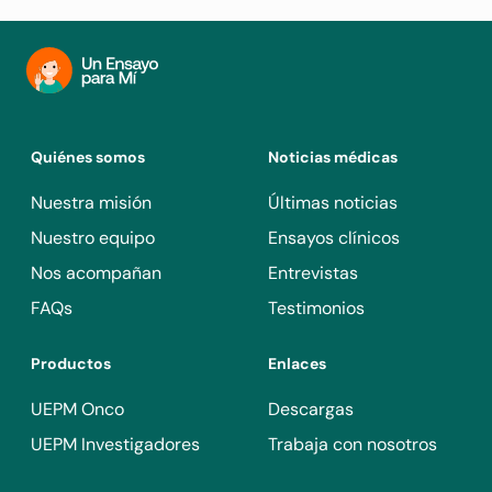
Actualmente tomando algún SGLT2i.
Uno o más episodios de hipoglucemia severa.
Infección aguda del tracto urinario o genital.
Quiénes somos
Noticias médicas
Nuestra misión
Últimas noticias
Nuestro equipo
Ensayos clínicos
Nos acompañan
Entrevistas
FAQs
Testimonios
Productos
Enlaces
UEPM Onco
Descargas
UEPM Investigadores
Trabaja con nosotros