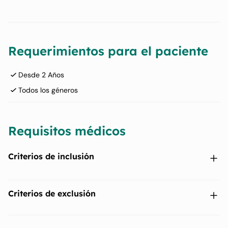
Requerimientos para el paciente
Desde 2 Años
Todos los géneros
Requisitos médicos
Criterios de inclusión
Pacientes de 2 años de edad o más.
Criterios de exclusión
Deficiencia primaria de inmunoglobulina G, ya recibiendo
otra inmunoglobulina intravenosa (IVIG). La deficiencia
Infección aguda en tratamiento dentro de las 2 semanas
primaria de IgG puede ser secundaria a 1 de los siguientes