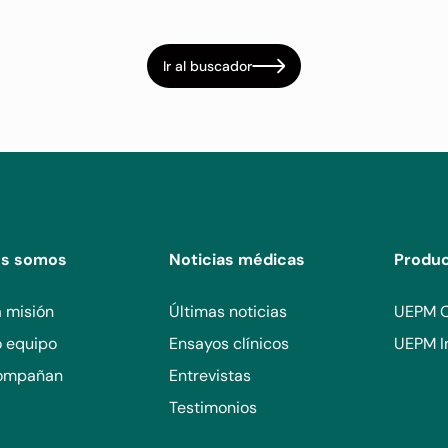
Ir al buscador
es somos
Noticias médicas
Produ
 misión
Últimas noticias
UEPM 
o equipo
Ensayos clínicos
UEPM I
ompañan
Entrevistas
Testimonios